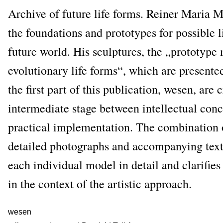
Archi­ve of future life forms. Rei­ner Maria Ma
the foun­da­ti­ons and pro­to­ty­pes for pos­si­ble
future world. His sculp­tures, the „pro­to­ty­pe
evo­lu­tio­na­ry life forms“, which are pre­sen­ted
the first part of this publi­ca­ti­on, wesen, are 
inter­me­dia­te stage bet­ween intellec­tu­al con­
prac­ti­cal imple­men­ta­ti­on. The com­bi­na­ti­on
detail­ed pho­to­graphs and accom­pany­ing tex
each indi­vi­du­al model in detail and cla­ri­fies i
in the con­text of the artis­tic approach.
wesen