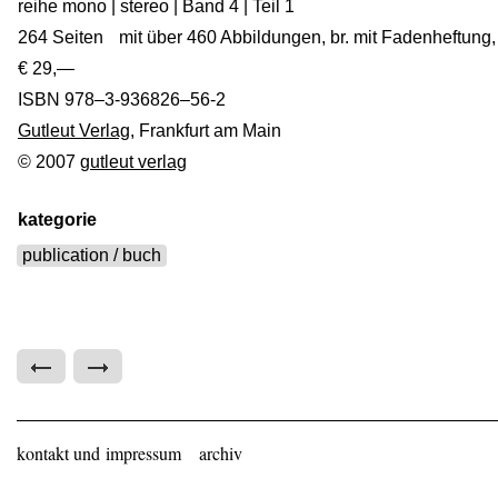
rei­he mono | ste­reo | Band 4 | Teil 1
264 Sei­ten mit über 460 Abbil­dun­gen, br. mit Faden­hef­tung, 
€ 29,—
ISBN 978–3‑936826–56‑2
Gut­leut Ver­lag
, Frank­furt am Main
© 2007
gut­leut verlag
kategorie
publication / buch
kontakt und impressum
archiv