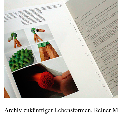
Archiv zukünf­ti­ger Lebens­for­men. Rei­ner M