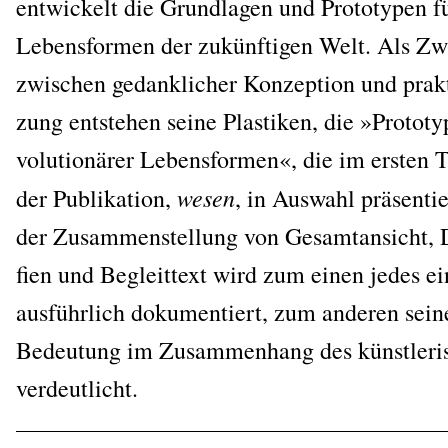
ent­wi­ckelt die Grund­la­gen und Pro­to­ty­pen f
Lebens­for­men der zukünf­ti­gen Welt. Als Zwi­
zwi­schen gedank­li­cher Kon­zep­ti­on und prak
zung ent­ste­hen sei­ne Plas­ti­ken, die »Pro­to­ty
vo­lu­tio­nä­rer Lebens­for­men«, die im ers­ten T
wesen
der Publi­ka­ti­on,
, in Aus­wahl prä­sen­ti
der Zusam­men­stel­lung von Gesamt­an­sicht, De
fien und Begleit­text wird zum einen jedes ei
aus­führ­lich doku­men­tiert, zum ande­ren sei­ne
Bedeu­tung im Zusam­men­hang des künst­le­ri­
verdeutlicht.