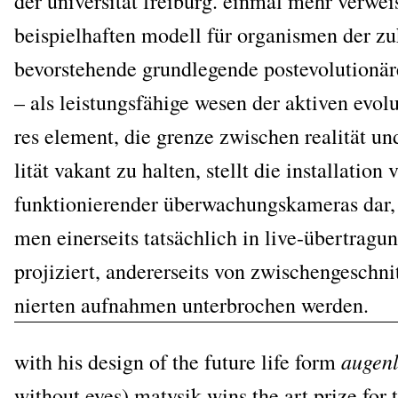
der uni­ver­si­tät frei­burg. ein­mal mehr ver­w
bei­spiel­haf­ten modell für orga­nis­men der z
bevor­ste­hen­de grund­le­gen­de pos­te­vo­lu­tio­nä­
– als leis­tungs­fä­hi­ge wesen der akti­ven evo­lu­
res ele­ment, die gren­ze zwi­schen rea­li­tät und
li­tät vakant zu hal­ten, stellt die instal­la­ti­o
funk­tio­nie­ren­der über­wa­chungs­ka­me­ras dar
men einer­seits tat­säch­lich in live-über­tra­g
pro­ji­ziert, ande­rer­seits von zwi­schen­ge­schni
nier­ten auf­nah­men unter­bro­chen werden.
augen­l
with his design of the future life form
wit­hout eyes) maty­sik wins the art pri­ze for 