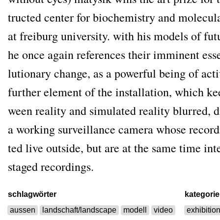
truc­ted cen­ter for bio­che­mis­try and mole­cu­l
at frei­burg uni­ver­si­ty. with his models of fu
he once again refe­ren­ces their immi­nent essen
lu­tio­na­ry chan­ge, as a powerful being of acti­v
fur­ther ele­ment of the instal­la­ti­on, which k
ween rea­li­ty and simu­la­ted rea­li­ty blur­red, 
a working sur­veil­lan­ce came­ra who­se recor­d
ted live out­side, but are at the same time inte
staged recordings.
schlagwörter
kategorie
aussen
landschaft/landscape
modell
video
exhibition