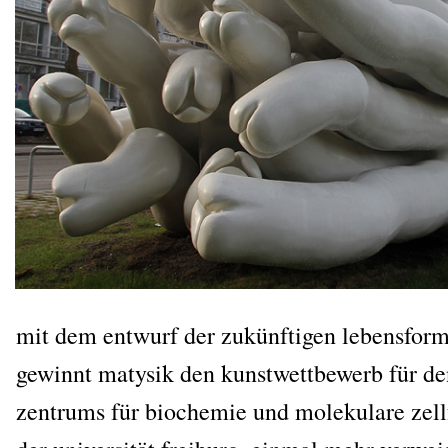
mit dem ent­wurf der zukünf­ti­gen lebens­for
gewinnt maty­sik den kunst­wett­be­werb für d
zen­trums für bio­che­mie und mole­ku­la­re zell