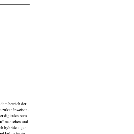
us dem bereich der
die zukunfts­wei­sen­
er digi­ta­len revo­
­nen“ men­schen und
ch hybri­de eigen­
nd kul­tur heu­te