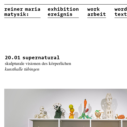
reiner
maria
exhibition
work
word
matysik:
ereignis
arbeit
text
20.01 supernatural
skulpturale visionen des körperlichen
kunsthalle tübingen