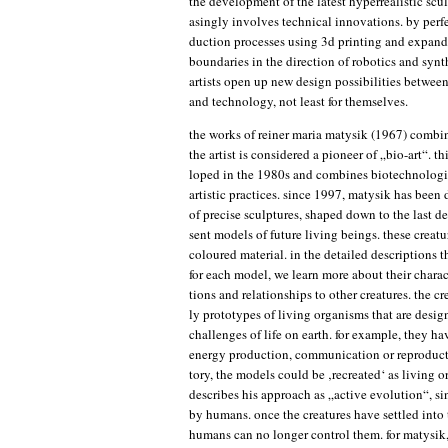
the deve­lo­p­ment of the latest hyper­rea­li­stic scu
asing­ly invol­ves tech­ni­cal inno­va­tions. by per­f
duc­tion pro­ces­ses using 3d prin­ting and expan­d
boun­da­ries in the direc­tion of robo­tics and syn­th
artists open up new design pos­si­bi­li­ties bet­ween 
and tech­no­lo­gy, not least for themselves.
the works of rei­ner maria maty­sik (1967) com­bi­n
the artist is con­side­red a pio­neer of „bio-art“. 
lo­ped in the 1980s and com­bi­nes bio­tech­no­lo­gi­
artis­tic prac­ti­ces. sin­ce 1997, maty­sik has been
of pre­cise sculp­tures, shaped down to the last de
sent models of future living beings. the­se crea­t
colou­red mate­ri­al. in the detail­ed descrip­ti­ons 
for each model, we learn more about their cha­rac­t
tions and rela­ti­onships to other crea­tures. the crea
ly pro­to­ty­pes of living orga­nisms that are desi­
chal­lenges of life on earth. for exam­p­le, they h
ener­gy pro­duc­tion, com­mu­ni­ca­ti­on or repro­duc­
to­ry, the models could be ‚recrea­ted‘ as living o
descri­bes his approach as „acti­ve evo­lu­ti­on“, sin­
by humans. once the crea­tures have sett­led into 
humans can no lon­ger con­trol them. for maty­sik, ‚