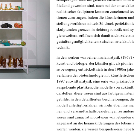
flie­ßend gewor­den sind. auch bei der ent­wick­lun
rea­lis­ti­scher skulp­tu­ren kom­men zuneh­mend tec
tio­nen zum tra­gen. indem die künst­le­rin­nen und
stel­lungs­ver­fah­ren mit­tels 3d-druck per­fek­tio­n
skulp­tu­ra­len gren­zen in rich­tung robo­tik und syn
gie erwei­tern, eröff­nen sich damit nicht zuletzt 
gestal­tungs­mög­lich­kei­ten zwi­schen arte­fakt, bi
technik.
in den wer­ken von rei­ner maria maty­sik (1967) v
kunst und bio­lo­gie. der künst­ler gilt als pio­nier
se bewe­gung ent­wi­ckelt sich in den 1980er jah­r
ver­fah­ren der bio­tech­no­lo­gie mit künst­le­ri­schen
1997 ent­wirft maty­sik eine serie von prä­zi­se, bis 
aus­ge­form­te plas­ti­ken, die model­le von zukünf­t
dar­stel­len. die­se wesen sind aus far­bi­gem mate­ri­a
gebil­de. in den detail­lier­ten beschrei­bun­gen, d
modell anfer­tigt, erfah­ren wir mehr über ihre mer
nen und ver­wandt­schafts­be­zie­hun­gen zu ande­r
wesen sind zunächst pro­to­ty­pen von leben­den o
ange­passt an die her­aus­for­de­run­gen des lebens 
wor­fen wer­den. sie wei­sen bei­spiels­wei­se neue 