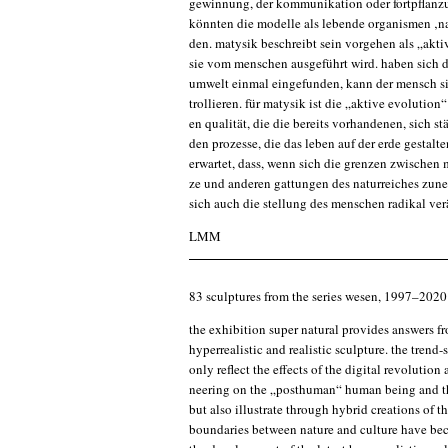
ge­win­nung, der kom­mu­ni­ka­ti­on oder fort­pflan­
könn­ten die model­le als leben­de orga­nis­men ‚n
den. maty­sik beschreibt sein vor­ge­hen als „akti­v
sie vom men­schen aus­ge­führt wird. haben sich d
umwelt ein­mal ein­ge­fun­den, kann der mensch s
trol­lie­ren. für maty­sik ist die „akti­ve evo­lu­ti­on
en qua­li­tät, die die bereits vor­han­de­nen, sich st
den pro­zes­se, die das leben auf der erde gestal­ten
erwar­tet, dass, wenn sich die gren­zen zwi­schen m
ze und ande­ren gat­tun­gen des natur­rei­ches zune
sich auch die stel­lung des men­schen radi­kal ver­
LMM
83 sculp­tures from the series wesen, 1997–2020
the exhi­bi­ti­on super natu­ral pro­vi­des ans­wers f
hyper­rea­li­stic and rea­li­stic sculp­tu­re. the tren
only reflect the effects of the digi­tal revo­lu­ti­on
nee­ring on the „post­hu­man“ human being and th
but also illus­tra­te through hybrid crea­ti­ons of 
boun­da­ries bet­ween natu­re and cul­tu­re have bec