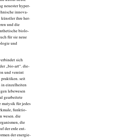
g neu­es­ter hyper­
h­ni­sche inno­va­
 künst­ler ihre her­
ie­ren und die
­the­ti­sche bio­lo­
auch für sie neue
o­lo­gie und
er­bin­det sich
 der „bio-art“. die­
en und ver­eint
 prak­ti­ken. seit
in ein­zel­hei­ten
i­gen lebe­we­sen
l gear­bei­te­te
ie maty­sik für jedes
k­ma­le, funk­tio­
en wesen. die
rga­nis­men, die
auf der erde ent­
for­men der ener­gie­