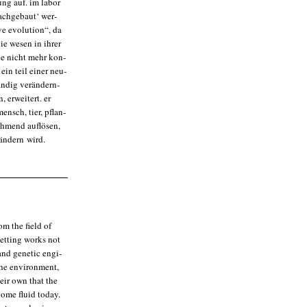
zung auf. im labor
ach­ge­baut‘ wer­
e evo­lu­ti­on“, da
ie wesen in ihrer
ie nicht mehr kon­
“ ein teil einer neu­
än­dig ver­än­dern­
, erwei­tert. er
ensch, tier, pflan­
h­mend auf­lö­sen,
än­dern wird.
rom the field of
d-set­ting works not
 and gene­tic engi­
e envi­ron­ment,
their own that the
o­me flu­id today.