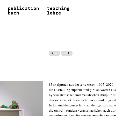
publication
teaching
buch
lehre
83 skulp­tu­ren aus der serie wesen, 1997–2020
die aus­stel­lung super natu­ral gibt ant­wor­ten a
hyper­rea­lis­ti­schen und rea­lis­ti­schen skulp­tur. 
den wer­ke reflek­tie­ren nicht nur aus­wir­kun­gen d
lu­ti­on und der gen­tech­nik auf den „post­hu­ma
die umwelt, son­dern ver­an­schau­li­chen auch dur
schöp­fun­gen, dass die gren­zen zwi­schen natur u