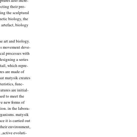
lp­tures also incre­
ec­ting their pro­
ing the sculp­tu­ral
e­tic bio­lo­gy, the
arte­fact, bio­lo­gy
e art and bio­lo­gy.
this move­ment deve­
cal pro­ces­ses with
 desig­ning a series
tail, which repre­
ures are made of
that maty­sik crea­tes
e­ristics, func­
­tures are initi­al­
gned to meet the
ave new forms of
tion. in the labo­ra­
rga­nisms. maty­sik
ce it is car­ri­ed out
their envi­ron­ment,
acti­ve evo­lu­ti­