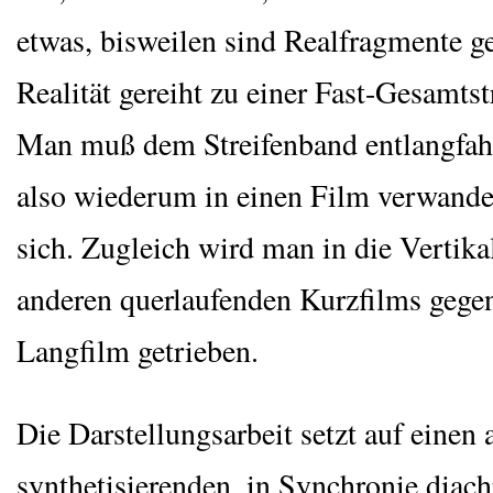
etwas, bis­wei­len sind Real­frag­men­te 
Rea­li­tät gereiht zu einer Fast-Gesamt­st
Man muß dem Strei­fen­band ent­lang­fah­
also wie­der­um in einen Film ver­wan­de
sich. Zugleich wird man in die Ver­ti­ka­
ande­ren quer­lau­fen­den Kurz­films geg
Lang­film getrieben.
Die Dar­stel­lungs­ar­beit setzt auf einen a
syn­the­ti­sie­ren­den, in Syn­chro­nie dia­ch