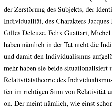
der Zer­stö­rung des Sub­jekts, der Iden­ti­
Indi­vi­dua­li­tät, des Cha­rak­ters Jac­que
Gil­les Deleu­ze, Felix Guat­ta­ri, Michel
haben näm­lich in der Tat nicht die Indi­vi
und damit den Indi­vi­dua­lis­mus auf­ge­lö
mehr haben sie bei­de situa­tio­na­li­siert
Rela­ti­vi­täts­theo­rie des Indi­vi­dua­lis­m
fen im rich­ti­gen Sinn von Rela­ti­vi­tät u
on. Der meint näm­lich, wie einst scho