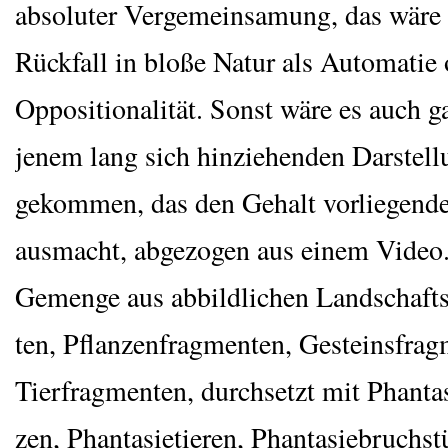
abso­lu­ter Ver­ge­mein­sa­mung, das wäre
Rück­fall in blo­ße Natur als Auto­ma­tie
Oppo­si­tio­na­li­tät. Sonst wäre es auch g
jenem lang sich hin­zie­hen­den Dar­stel­
gekom­men, das den Gehalt vor­lie­gen­
aus­macht, abge­zo­gen aus einem Video
Gemen­ge aus abbild­li­chen Land­schafts
ten, Pflan­zen­frag­men­ten, Gesteins­frag­
Tier­frag­men­ten, durch­setzt mit Phan­ta­
zen, Phan­ta­sie­tie­ren, Phan­ta­siebruch­s