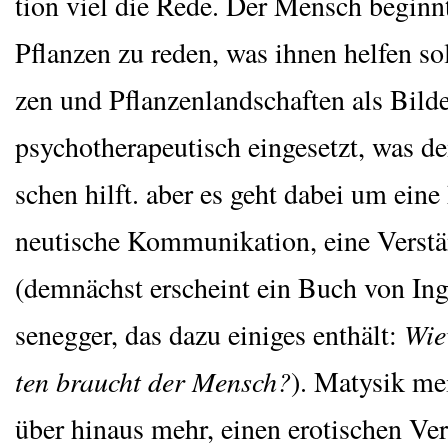
ti­on viel die Rede. Der Mensch beginn
Pflan­zen zu reden, was ihnen hel­fen sol
zen und Pflan­zen­land­schaf­ten als Bil­d
psy­cho­the­ra­peu­tisch ein­ge­setzt, was
schen hilft. aber es geht dabei um eine
neu­ti­sche Kom­mu­ni­ka­ti­on, eine Ver­st
(dem­nächst erscheint ein Buch von Ing
se­n­eg­ger, das dazu eini­ges ent­hält:
Wie­
ten braucht der Mensch?
). Maty­sik me
über hin­aus mehr, einen ero­ti­schen Ver