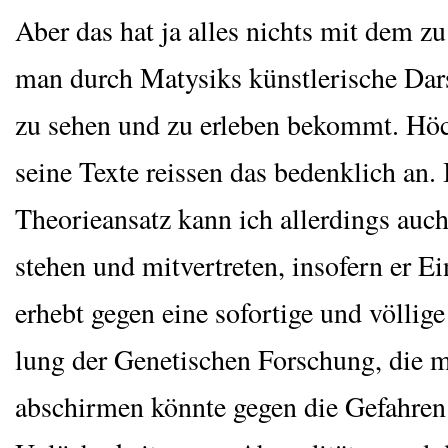
Aber das hat ja alles nichts mit dem zu
man durch Maty­siks künst­le­ri­sche Dar­s
zu sehen und zu erle­ben bekommt. Höc
sei­ne Tex­te reis­sen das bedenk­lich an.
Theo­rie­an­satz kann ich aller­dings auc
ste­hen und mit­ver­tre­ten, inso­fern er E
erhebt gegen eine sofor­ti­ge und völ­li­ge 
lung der Gene­ti­schen For­schung, die
abschir­men könn­te gegen die Gefah­re