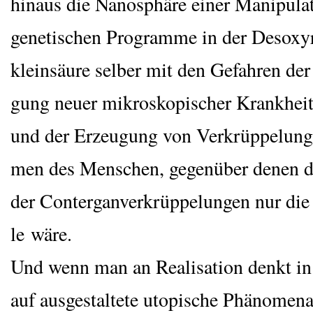
hin­aus die Nano­sphä­re einer Mani­pu­la­
gene­ti­schen Pro­gram­me in der Des­oxy­r
kle­in­säu­re sel­ber mit den Gefah­ren de
gung neu­er mikro­sko­pi­scher Krank­heits­
und der Erzeu­gung von Ver­krüp­pe­lung
men des Men­schen, gegen­über denen d
der Con­ter­gan­ver­krüp­pe­lun­gen nur die
le wäre.
Und wenn man an Rea­li­sa­ti­on denkt in
auf aus­ge­stal­te­te uto­pi­sche Phä­no­me­na­