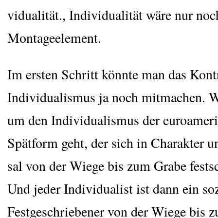
vi­dua­li­tät., Indi­vi­dua­li­tät wäre nur noc
Montageelement.
Im ers­ten Schritt könn­te man das Kon­
Indi­vi­dua­lis­mus ja noch mit­ma­chen.
um den Indi­vi­dua­lis­mus der euro­ame­ri
Spät­form geht, der sich in Cha­rak­ter 
sal von der Wie­ge bis zum Gra­be fest­s
Und jeder Indi­vi­dua­list ist dann ein so
Fest­ge­schrie­be­ner von der Wie­ge bis 