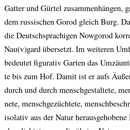
Gat­ter und Gür­tel zusam­men­hän­gen, g
dem rus­si­schen Gorod gleich Burg. Dah
die Deutsch­spra­chi­gen Now­go­rod kor­r
Nau(v)gard über­setzt. Im wei­te­ren Um
bedeu­tet figu­ra­tiv Gar­ten das Umzäun
te bis zum Hof. Damit ist er aufs Äußer
durch und durch mensch­ge­stal­te­te, men
ne­te, mensch­ge­züch­te­te, mensch­be­schni
iso­la­tiv aus der Natur her­aus­ge­ho­be­ne 