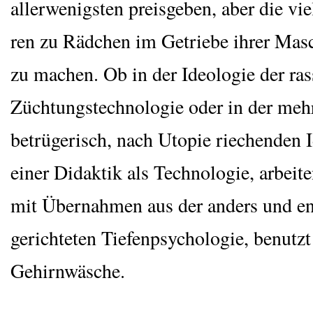
aller­we­nigs­ten preis­ge­ben, aber die vi
ren zu Räd­chen im Getrie­be ihrer Masch
zu machen. Ob in der Ideo­lo­gie der ras­s
Züch­tungs­tech­no­lo­gie oder in der meh
betrü­ge­risch, nach Uto­pie rie­chen­den I
einer Didak­tik als Tech­no­lo­gie, arbei­
mit Über­nah­men aus der anders und ent
gerich­te­ten Tie­fen­psy­cho­lo­gie, benutz
Gehirnwäsche.