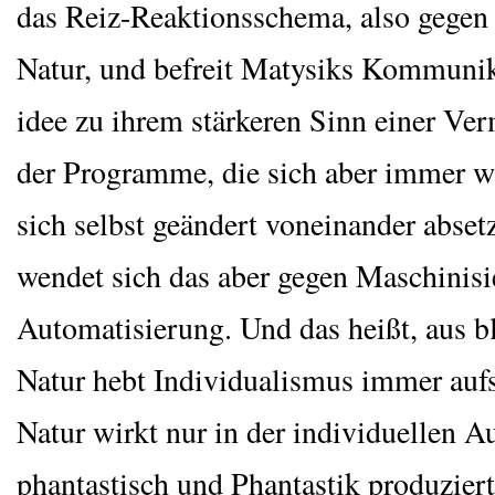
das Reiz-Reak­ti­ons­sche­ma, also gegen 
Natur, und befreit Maty­siks Kom­mu­ni­ka
idee zu ihrem stär­ke­ren Sinn einer Ver
der Pro­gram­me, die sich aber immer wi
sich selbst geän­dert von­ein­an­der abset
wen­det sich das aber gegen Maschi­ni­s
Auto­ma­ti­sie­rung. Und das heißt, aus b
Natur hebt Indi­vi­dua­lis­mus immer auf
Natur wirkt nur in der indi­vi­du­el­len Au
phan­tas­tisch und Phan­tas­tik pro­du­zier