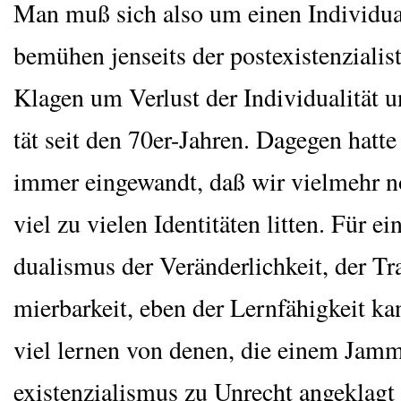
Man muß sich also um einen Indi­vi­dua­
bemü­hen jen­seits der post­exis­ten­zia­lis­
Kla­gen um Ver­lust der Indi­vi­dua­li­tät u
tät seit den 70er-Jah­ren. Dage­gen hat­te
immer ein­ge­wandt, daß wir viel­mehr 
viel zu vie­len Iden­ti­tä­ten lit­ten. Für ei
dua­lis­mus der Ver­än­der­lich­keit, der Tr
mier­bar­keit, eben der Lern­fä­hig­keit 
viel ler­nen von denen, die einem Jam­
exis­ten­zia­lis­mus zu Unrecht ange­klag