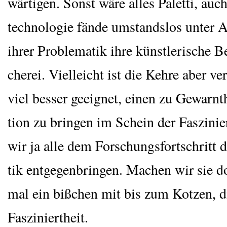
wär­ti­gen. Sonst wäre alles Palet­ti, au
tech­no­lo­gie fän­de umstands­los unter 
ihrer Pro­ble­ma­tik ihre künst­le­ri­sche 
che­rei. Viel­leicht ist die Keh­re aber ver
viel bes­ser geeig­net, einen zu Gewarnt­h
ti­on zu brin­gen im Schein der Fas­zi­nier
wir ja alle dem For­schungs­fort­schritt 
tik ent­ge­gen­brin­gen. Machen wir sie d
mal ein biß­chen mit bis zum Kot­zen, di
Fasziniertheit.