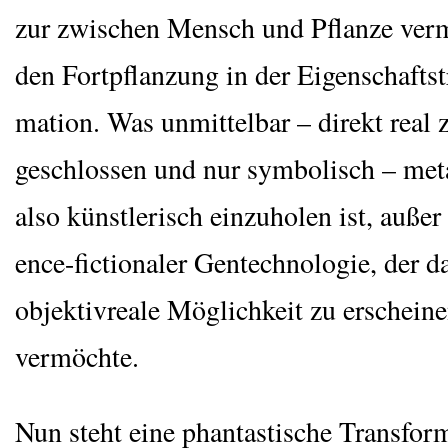
zur zwi­schen Mensch und Pflan­ze ver­
den Fort­pflan­zung in der Eigen­schafts­t
ma­ti­on. Was unmit­tel­bar – direkt real
ge­schlos­sen und nur sym­bo­lisch – meta
also künst­le­risch ein­zu­ho­len ist, außer
ence-fic­tion­a­ler Gen­tech­no­lo­gie, der 
objek­tiv­rea­le Mög­lich­keit zu erschei­n
vermöchte.
Nun steht eine phan­tas­ti­sche Trans­for­m