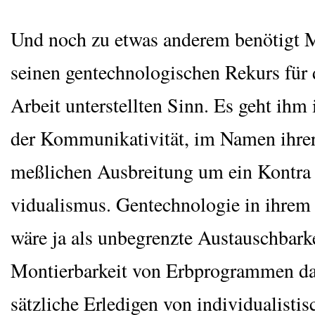
Und noch zu etwas ande­rem benö­tigt M
sei­nen gen­tech­no­lo­gi­schen Rekurs für 
Arbeit unter­stell­ten Sinn. Es geht i
der Kom­mu­ni­ka­ti­vi­tät, im Namen ihre
meß­li­chen Aus­brei­tung um ein Kon­tr
vi­dua­lis­mus. Gen­tech­no­lo­gie in ihre
wäre ja als unbe­grenz­te Aus­tausch­bar­
Mon­tier­bar­keit von Erb­pro­gram­men d
sätz­li­che Erle­di­gen von indi­vi­dua­lis­ti­