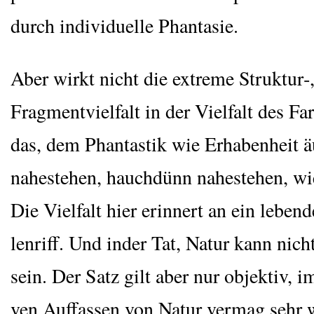
durch indi­vi­du­el­le Phantasie.
Aber wirkt nicht die extre­me Struktur‑,
Frag­ment­viel­falt in der Viel­falt des Far
das, dem Phan­tas­tik wie Erha­ben­heit 
nahe­ste­hen, hauch­dünn nahe­ste­hen, w
Die Viel­falt hier erin­nert an ein leben­
len­riff. Und inder Tat, Natur kann nicht
sein. Der Satz gilt aber nur objek­tiv, im
ven Auf­fas­sen von Natur ver­mag sehr