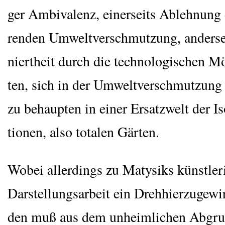
ger Ambi­va­lenz, einer­seits Ableh­nung
ren­den Umwelt­ver­schmut­zung, ander­sei
niert­heit durch die tech­no­lo­gi­schen Mö
ten, sich in der Umwelt­ver­schmut­zung
zu behaup­ten in einer Ersatz­welt der Iso­
tio­nen, also tota­len Gärten.
Wobei aller­dings zu Maty­siks künst­le­r
Dar­stel­lungs­ar­beit ein Dreh­hier­zu­ge­wi
den muß aus dem unheim­li­chen Abgru