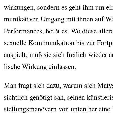
wir­kun­gen, son­dern es geht ihm um e
mu­ni­ka­ti­ven Umgang mit ihnen auf 
Per­for­man­ces, heißt es. Wo die­se aller
sexu­el­le Kom­mu­ni­ka­ti­on bis zur Fort­
anspielt, muß sie sich frei­lich wie­der 
li­sche Wir­kung einlassen.
Man fragt sich dazu, war­um sich Maty­
sicht­lich genö­tigt sah, sei­nen künst­le­r
stel­lungs­ma­nö­vern von unten her eine 