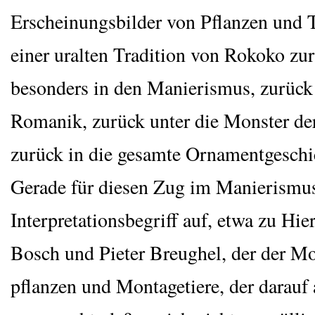
Erschei­nungs­bil­der von Pflan­zen und T
einer uralten Tra­di­ti­on von Roko­ko zu
beson­ders in den Manie­ris­mus, zurück
Roma­nik, zurück unter die Mons­ter der
zurück in die gesam­te Orna­ment­ge­schic
Gera­de für die­sen Zug im Manie­ris­mus
Inter­pre­ta­ti­ons­be­griff auf, etwa zu Hie
Bosch und Pie­ter Breu­ghel, der der Mon
pflan­zen und Mon­ta­ge­tie­re, der dar­auf