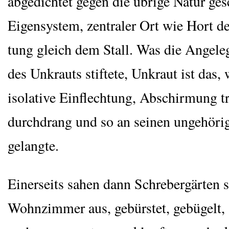
abge­dich­tet gegen die übri­ge Natur ges
Eigen­sys­tem, zen­tra­ler Ort wie Hort d
tung gleich dem Stall. Was die Ange­le­g
des Unkrauts stif­te­te, Unkraut ist das,
iso­la­ti­ve Ein­flech­tung, Abschir­mung 
durch­drang und so an sei­nen unge­hö­ri
gelangte.
Einer­seits sahen dann Schre­ber­gär­ten 
Wohn­zim­mer aus, gebürs­tet, gebü­gelt, a