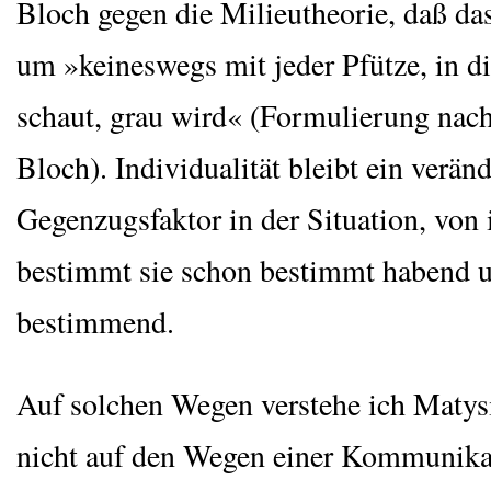
Bloch gegen die Milieu­theo­rie, daß das 
um »kei­nes­wegs mit jeder Pfüt­ze, in di
schaut, grau wird« (For­mu­lie­rung nac
Bloch). Indi­vi­dua­li­tät bleibt ein ver­än­d
Gegen­zugs­fak­tor in der Situa­ti­on, von 
bestimmt sie schon bestimmt habend un
bestimmend.
Auf sol­chen Wegen ver­ste­he ich Maty­
nicht auf den Wegen einer Kom­mu­ni­ka­t