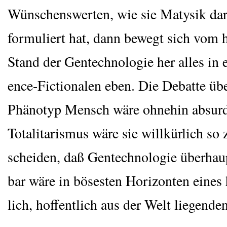
Wün­schens­wer­ten, wie sie Maty­sik dar­s
for­mu­liert hat, dann bewegt sich vom h
Stand der Gen­tech­no­lo­gie her alles in
ence-Fic­tion­a­len eben. Die Debat­te üb
Phä­no­typ Mensch wäre ohne­hin absur
Tota­li­ta­ris­mus wäre sie will­kür­lich so
schei­den, daß Gen­tech­no­lo­gie über­hau
bar wäre in böses­ten Hori­zon­ten eines 
lich, hof­fent­lich aus der Welt liegenden