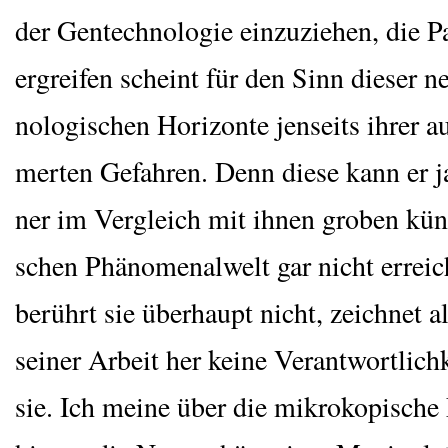
der Gen­tech­no­lo­gie ein­zu­zie­hen, die P
ergrei­fen scheint für den Sinn die­ser n
no­lo­gi­schen Hori­zon­te jen­seits ihrer a
mer­ten Gefah­ren. Denn die­se kann er j
ner im Ver­gleich mit ihnen gro­ben künst
schen Phä­no­me­n­al­welt gar nicht errei­
berührt sie über­haupt nicht, zeich­net 
sei­ner Arbeit her kei­ne Ver­ant­wort­lich­
sie. Ich mei­ne über die mikroko­pi­sche