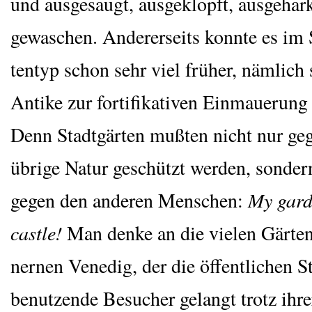
und aus­ge­saugt, aus­ge­klopft, aus­ge­ha
ge­wa­schen. Ande­rer­seits konn­te es im 
ten­typ schon sehr viel frü­her, näm­lich 
Anti­ke zur for­ti­fi­ka­ti­ven Ein­maue­ru
Denn Stadt­gär­ten muß­ten nicht nur ge
übri­ge Natur geschützt wer­den, son­der
gegen den ande­ren Men­schen:
My gar­d
cast­le!
Man den­ke an die vie­len Gär­ten
ner­nen Vene­dig, der die öffent­li­chen S
benut­zen­de Besu­cher gelangt trotz ihr