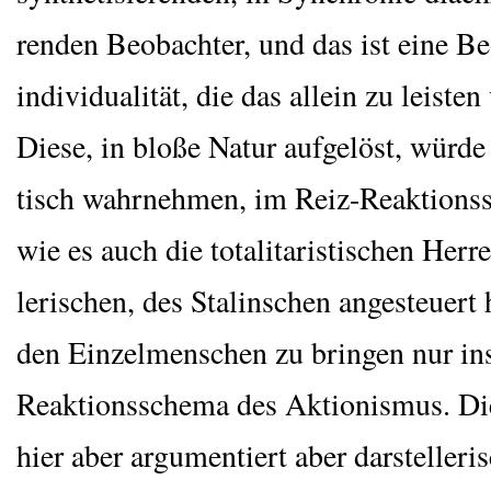
ren­den Beob­ach­ter, und das ist eine Beo
in­di­vi­dua­li­tät, die das allein zu leis­te
Die­se, in blo­ße Natur auf­ge­löst, wür­d
tisch wahr­neh­men, im Reiz-Reak­ti­ons­
wie es auch die tota­li­ta­ris­ti­schen Her­
le­ri­schen, des Sta­lin­schen ange­steu­ert 
den Ein­zel­men­schen zu brin­gen nur in
Reak­ti­ons­sche­ma des Aktio­nis­mus. D
hier aber argu­men­tiert aber dar­stel­le­r