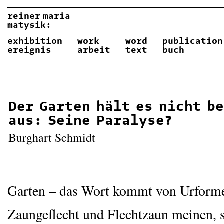
reiner
maria
matysik:
exhibition
work
word
publication
ereignis
arbeit
text
buch
Der Garten hält es nicht b
aus: Seine Paralyse?
Burg­hart Schmidt
Gar­ten – das Wort kommt von Urfor­me
Zaun­ge­flecht und Flecht­zaun mei­nen, 