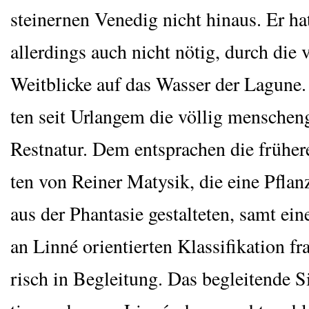
stei­ner­nen Vene­dig nicht hin­aus. Er ha
aller­dings auch nicht nötig, durch die v
Weit­bli­cke auf das Was­ser der Lagu­ne
ten seit Urlan­gem die völ­lig men­schen­ge­
Rest­na­tur. Dem ent­spra­chen die frü­he­
ten von Rei­ner Maty­sik, die eine Pflan­
aus der Phan­ta­sie gestal­te­ten, samt ein
an Lin­né ori­en­tier­ten Klas­si­fi­ka­ti­on f
risch in Beglei­tung. Das beglei­ten­de Si