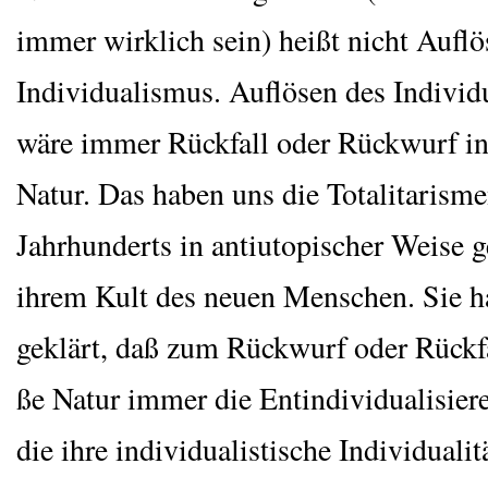
immer wirk­lich sein) heißt nicht Auf­lö
Indi­vi­dua­lis­mus. Auf­lö­sen des Indi­vi­d
wäre immer Rück­fall oder Rück­wurf in
Natur. Das haben uns die Tota­li­ta­ris­m
Jahr­hun­derts in anti­uto­pi­scher Wei­se 
ihrem Kult des neu­en Men­schen. Sie 
geklärt, daß zum Rück­wurf oder Rück­fa
ße Natur immer die Ent­in­di­vi­dua­li­sie­r
die ihre indi­vi­dua­lis­ti­sche Indi­vi­dua­li