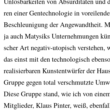
Unlös­bar­kei­ten von Absur­di­tä­ten und
ren einer Gen­tech­no­lo­gie in vor­ei­len­de
Beschleu­ni­gung der Ange­wandt­heit. M
ja auch Maty­siks Unter­neh­mun­gen künst
scher Art nega­tiv-uto­pisch ver­ste­hen,
das einst mit den tech­no­lo­gisch eben­so
rea­li­sier­ba­ren Kunst­ent­würfer der Ha
Grup­pe gegen total ver­schmutz­te Umwe
Die­se Grup­pe stand, wie ich von einem
Mit­glie­der, Klaus Pin­ter, weiß, eben­fall