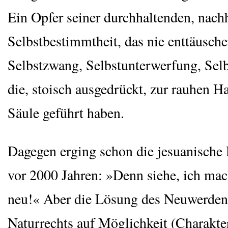
Ein Opfer sei­ner durch­hal­ten­den, nach­h
Selbst­be­stimmt­heit, das nie ent­täu­sch
Selbst­zwang, Selbst­un­ter­wer­fung, Selbs
die, sto­isch aus­ge­drückt, zur rau­hen H
Säu­le geführt haben.
Dage­gen erging schon die jesu­a­ni­sche
vor 2000 Jah­ren: »Denn sie­he, ich mac
neu!« Aber die Lösung des Neu­wer­dens
Natur­rechts auf Mög­lich­keit (Cha­rak­t