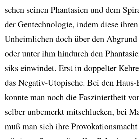
schen sei­nen Phan­ta­sien und dem Spi­ra
der Gen­tech­no­lo­gie, indem die­se ihre
Unheim­li­chen doch über den Abgrund 
oder unter ihm hin­durch den Phan­ta­si
siks ein­win­det. Erst in dop­pel­ter Keh­re
das Nega­tiv-Uto­pi­sche. Bei den Haus
konn­te man noch die Fas­zi­niert­heit v
sel­ber unbe­merkt mit­schlu­cken, bei Ma
muß man sich ihre Pro­vo­ka­ti­ons­macht 