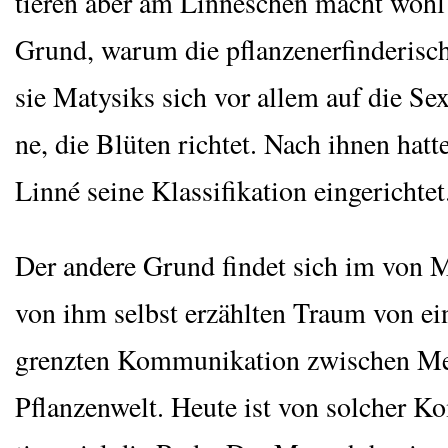
tie­ren aber am Lin­né­schen macht wohl
Grund, war­um die pflan­zen­er­fin­de­ri­sc
sie Maty­siks sich vor allem auf die Sexu
ne, die Blü­ten rich­tet. Nach ihnen hat­
Lin­né sei­ne Klas­si­fi­ka­ti­on eingerichtet
Der ande­re Grund fin­det sich im von M
von ihm selbst erzähl­ten Traum von ei
grenz­ten Kom­mu­ni­ka­ti­on zwi­schen 
Pflan­zen­welt. Heu­te ist von sol­cher Ko