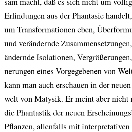
sam macht, daß es sich nicht um völ­li
Erfin­dun­gen aus der Phan­ta­sie han­delt
um Trans­for­ma­tio­nen eben, Über­for­m
und ver­än­dern­de Zusam­men­set­zun­gen
än­dern­de Iso­la­tio­nen, Ver­grö­ße­run­gen
ne­run­gen eines Vor­ge­ge­be­nen von We
kann man auch erschau­en in der neu­en 
welt von Maty­sik. Er meint aber nicht
die Phan­tas­tik der neu­en Erschei­nungs­
Pflan­zen, allen­falls mit inter­pre­ta­ti­ve