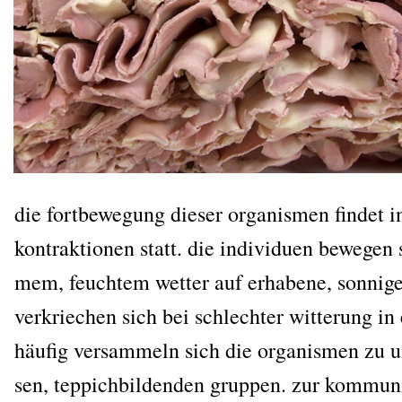
die fort­be­we­gung die­ser orga­nis­men fin­det in
kon­trak­tio­nen statt. die indi­vi­du­en bewe­gen
mem, feuch­tem wet­ter auf erha­be­ne, son­ni­ge
ver­krie­chen sich bei schlech­ter wit­te­rung in 
häu­fig ver­sam­meln sich die orga­nis­men zu u
sen, tep­pich­bil­den­den grup­pen. zur kom­mu­ni