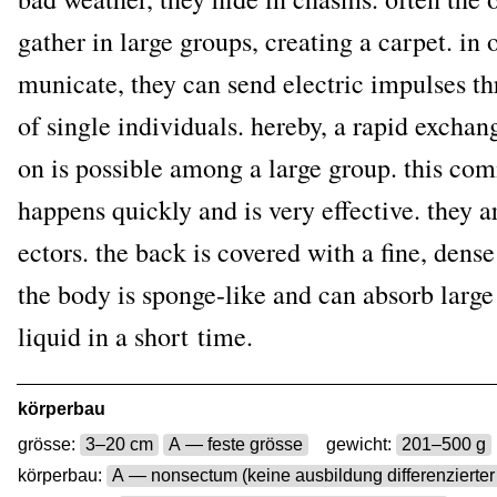
gather in lar­ge groups, crea­ting a car­pet. in
mu­ni­ca­te, they can send elec­tric impul­ses 
of sin­gle indi­vi­du­als. her­eby, a rapid exch­an­
on is pos­si­ble among a lar­ge group. this com­m
hap­pens quick­ly and is very effec­ti­ve. they are
ec­tors. the back is cover­ed with a fine, den­se
the body is spon­ge-like and can absorb lar­g
liquid in a short time.
körperbau
grösse:
3–20 cm
A — feste grösse
gewicht:
201–500 g
körperbau:
A — nonsectum (keine ausbildung differenzierter