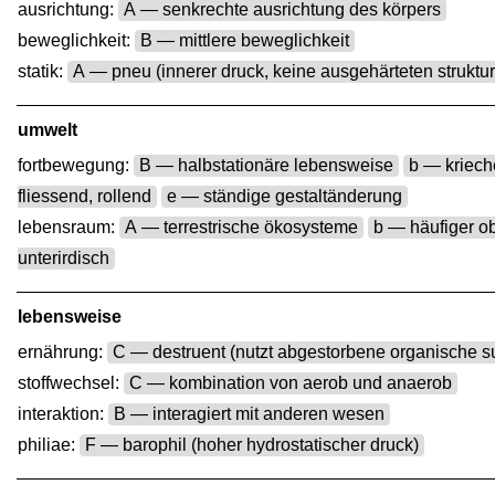
ausrichtung:
A — senkrechte ausrichtung des körpers
beweglichkeit:
B — mittlere beweglichkeit
statik:
A — pneu (innerer druck, keine ausgehärteten struktu
umwelt
fortbewegung:
B — halbstationäre lebensweise
b — kriech
fliessend, rollend
e — ständige gestaltänderung
lebensraum:
A — terrestrische ökosysteme
b — häufiger ob
unterirdisch
lebensweise
ernährung:
C — destruent (nutzt abgestorbene organische s
stoffwechsel:
C — kombination von aerob und anaerob
interaktion:
B — interagiert mit anderen wesen
philiae:
F — barophil (hoher hydrostatischer druck)