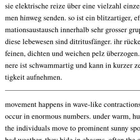
sie elek­tri­sche rei­ze über eine viel­zahl ein­ze
men hin­weg sen­den. so ist ein blitz­ar­ti­ger, ef
ma­ti­ons­aus­tausch inner­halb sehr gros­ser gr
die­se lebe­we­sen sind dit­ri­tus­fän­ger. ihr rü
fei­nen, dich­ten und wei­chen pelz über­zo­gen.
ne­re ist schwamm­ar­tig und kann in kur­zer ze
tig­keit aufnehmen.
move­ment hap­pens in wave-like con­trac­tions
occur in enorm­ous num­bers. under warm, hu
the indi­vi­du­als move to pro­mi­nent sun­ny sp
bad wea­ther, they hide in chasms. often the 