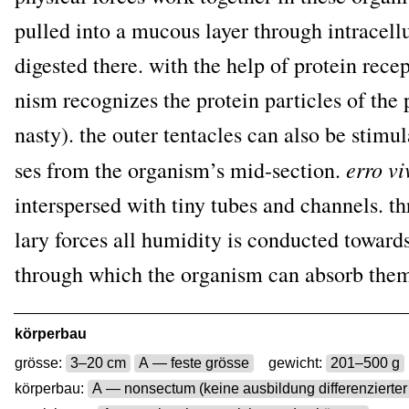
pul­led into a mucous lay­er through intracel­lu
digested the­re. with the help of pro­te­in recep
nism reco­gni­zes the pro­te­in par­tic­les of th
nasty). the outer ten­ta­cles can also be sti­mu­
erro vi
ses from the organism’s mid-sec­tion.
inters­per­sed with tiny tubes and chan­nels. t
la­ry forces all humi­di­ty is con­duc­ted toward
through which the orga­nism can absorb the
körperbau
grösse:
3–20 cm
A — feste grösse
gewicht:
201–500 g
körperbau:
A — nonsectum (keine ausbildung differenzierter