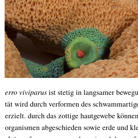
erro vivipa­rus
ist ste­tig in lang­sa­mer bewe­g
tät wird durch ver­for­men des schwamm­ar­ti­g
erzielt. durch das zot­ti­ge haut­ge­we­be kön­ne
orga­nis­men abge­schie­den sowie erde und kle