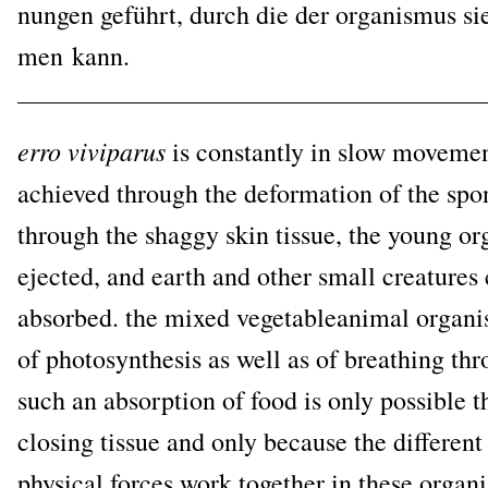
nun­gen geführt, durch die der orga­nis­mus si
men kann.
erro vivipa­rus
is con­stant­ly in slow move­ment
achie­ved through the defor­ma­ti­on of the spo
through the shag­gy skin tis­sue, the young o
ejec­ted, and earth and other small crea­tures
absor­bed. the mixed vege­ta­ble­ani­mal orga­n
of pho­to­syn­the­sis as well as of breathing th
such an absorp­ti­on of food is only pos­si­ble 
clo­sing tis­sue and only becau­se the dif­fe­ren
phy­si­cal forces work tog­e­ther in the­se orga­