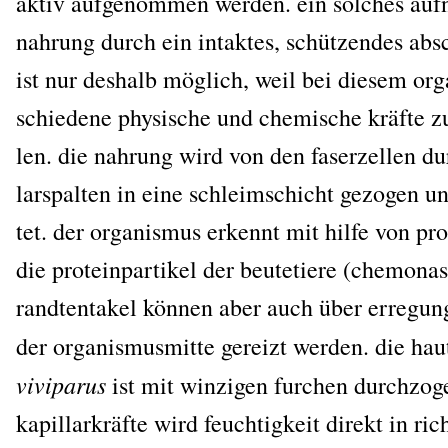
aktiv auf­ge­nom­men wer­den. ein sol­ches auf
nah­rung durch ein intak­tes, schüt­zen­des absc
ist nur des­halb mög­lich, weil bei die­sem org
schie­de­ne phy­si­sche und che­mi­sche kräf­te 
len. die nah­rung wird von den faser­zel­len dur
lar­spal­ten in eine schleim­schicht gezo­gen u
tet. der orga­nis­mus erkennt mit hil­fe von pro­te
die pro­te­in­par­ti­kel der beu­te­tie­re (che­mo­nas
rand­ten­ta­kel kön­nen aber auch über erre­gung
der orga­nis­mus­mit­te gereizt wer­den. die ha
vivipa­rus
ist mit win­zi­gen fur­chen durch­zo­
kapil­lar­kräf­te wird feuch­tig­keit direkt in ric