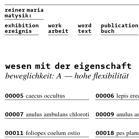
reiner
maria
matysik:
exhibition
work
word
publication
ereignis
arbeit
text
buch
wesen mit der eigenschaft
beweglichkeit: A — hohe flexibilität
caecus occultus
lepis ere
00005
00006
anulus ambulans chloroticus
anulus a
00007
00009
foliopes coelum ostio
pes planu
00011
00018