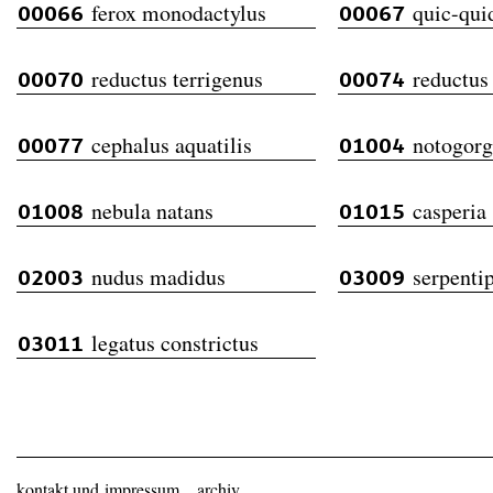
ferox monodactylus
quic-qui
00066
00067
reductus terrigenus
reductus
00070
00074
cephalus aquatilis
notogorg
00077
01004
nebula natans
casperia 
01008
01015
nudus madidus
serpenti
02003
03009
legatus constrictus
03011
kontakt und impressum
archiv