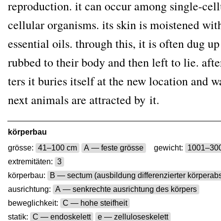
repro­duc­tion. it can occur among sin­gle-cel­l
cel­lu­lar orga­nisms. its skin is mois­ten­ed wi
essen­ti­al oils. through this, it is often dug u
rub­bed to their body and then left to lie. aft
ters it buries its­elf at the new loca­ti­on and w
next ani­mals are attrac­ted by it.
körperbau
grösse:
41–100 cm
A — feste grösse
gewicht:
1001–30
extremitäten:
3
körperbau:
B — sectum (ausbildung differenzierter körperabs
ausrichtung:
A — senkrechte ausrichtung des körpers
beweglichkeit:
C — hohe steifheit
statik:
C — endoskelett
e — zelluloseskelett