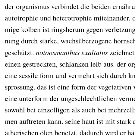
der orga­nis­mus ver­bin­det die bei­den ernäh­r
auto­tro­phie und het­e­ro­tro­phie mit­ein­an­der. 
mi­ge kol­ben ist rings­her­um gegen ver­let­zun
nung durch star­ke, wachs­über­zo­ge­ne horn­sc
noto­os­man­thus exal­ta­tus
geschützt.
zeich­net
einen gestreck­ten, schlan­ken leib aus. der org
eine ses­si­le form und ver­mehrt sich durch k
spros­sung. das ist eine form der vege­ta­ti­ven
eine unter­form der unge­schlecht­li­chen ver­m
sowohl bei ein­zelli­gen als auch bei mehr­zel­li
men auf­tre­ten kann. sei­ne haut ist mit stark a
äthe­ri­schen ölen benetzt. dadurch wird er häu