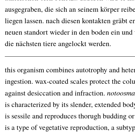
aus­ge­gra­ben, die sich an sei­nem kör­per rei
lie­gen las­sen. nach die­sen kon­tak­ten gräbt 
neu­en stand­ort wie­der in den boden ein und w
die nächs­ten tie­re ange­lockt werden.
this orga­nism com­bi­nes auto­tro­phy and het­e­r
inges­ti­on. wax-coa­ted sca­les pro­tect the col
noto­os­ma
against desic­ca­ti­on and infrac­tion.
is cha­rac­te­ri­zed by its slen­der, exten­ded bo
is ses­si­le and repro­du­ces thorugh bud­ding or
is a type of vege­ta­ti­ve repro­duc­tion, a sub­ty