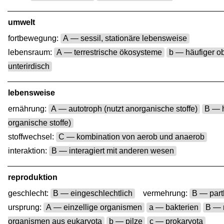
umwelt
fortbewegung:
A — sessil, stationäre lebensweise
lebensraum:
A — terrestrische ökosysteme
b — häufiger ob
unterirdisch
lebensweise
ernährung:
A — autotroph (nutzt anorganische stoffe)
B — h
organische stoffe)
stoffwechsel:
C — kombination von aerob und anaerob
interaktion:
B — interagiert mit anderen wesen
reproduktion
geschlecht:
B — eingeschlechtlich
vermehrung:
B — part
ursprung:
A — einzellige organismen
a — bakterien
B — 
organismen aus eukaryota
b — pilze
c — prokaryota