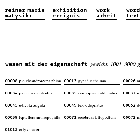
reiner
maria
exhibition
work
word
matysik:
ereignis
arbeit
text
gewicht: 1001–3000 
wesen mit der eigenschaft
pseudoandronyma phimosus
gynadus thauma
a
00008
00013
00026
procerus esculentus
cordiopsis pudibundus
re
00034
00035
00037
udicola turgida
ferox depilatus
de
00045
00049
00052
leptoflora anthropophila feminina
cerebrum foliopodium
m
00059
00071
00072
calyx macer
01013