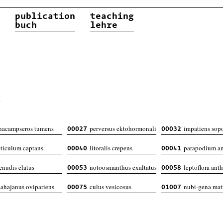
publication
teaching
buch
lehre
g
nacampseros tumens
perversus ektohormonalis
impatiens sop
00027
00032
ticulum captans
litoralis crepens
parapodium a
00040
00041
nudis elatus
notoosmanthus exaltatus
leptoflora ant
00053
00058
ahajanus ovipariens
culus vesicosus
nubi-gena mat
00075
01007