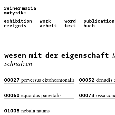
reiner
maria
matysik:
exhibition
work
word
publication
ereignis
arbeit
text
buch
wesen mit der eigenschaft
schnalzen
perversus ektohormonalis
denudis e
00027
00052
equoidus panvitalis
ossa con
00060
00073
nebula natans
01008